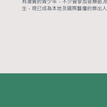
有潛質的青少年，不少曾參加音樂節
生，現已成為本地及國際藝壇的傑出人